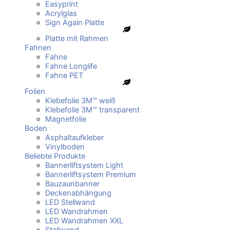
Easyprint
Acrylglas
Sign Again Platte
Platte mit Rahmen
Fahnen
Fahne
Fahne Longlife
Fahne PET
Folien
Klebefolie 3M™ weiß
Klebefolie 3M™ transparent
Magnetfolie
Boden
Asphaltaufkleber
Vinylboden
Beliebte Produkte
Bannerliftsystem Light
Bannerliftsystem Premium
Bauzaunbanner
Deckenabhängung
LED Stellwand
LED Wandrahmen
LED Wandrahmen XXL
Stellwand