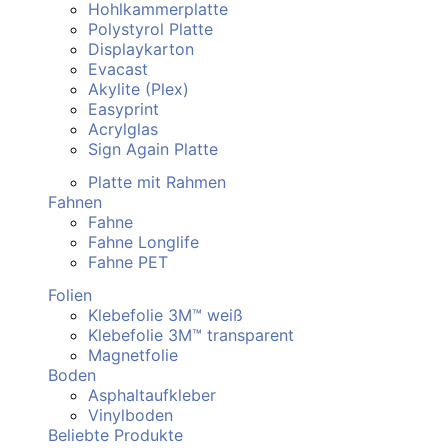
Hohlkammerplatte
Polystyrol Platte
Displaykarton
Evacast
Akylite (Plex)
Easyprint
Acrylglas
Sign Again Platte
Platte mit Rahmen
Fahnen
Fahne
Fahne Longlife
Fahne PET
Folien
Klebefolie 3M™ weiß
Klebefolie 3M™ transparent
Magnetfolie
Boden
Asphaltaufkleber
Vinylboden
Beliebte Produkte